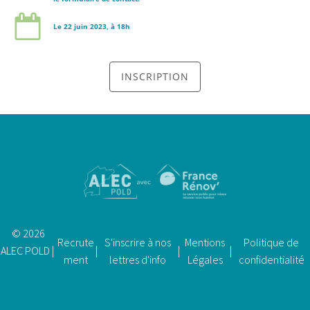
Le 22 juin 2023, à 18h
INSCRIPTION
© 2026
Recrute
S'inscrire à nos
Mentions
Politique de
ALEC POLD |
|
|
|
ment
lettres d'info
Légales
confidentialité